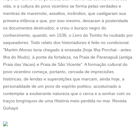
vida, e a cultura do povo vicentino se forma pelas verdades e
mentiras de maremoto, assaltos, incêndios, que castigaram sua
primeira infância e que, por isso mesmo, deixaram à posteridade
os documentos destruídos, e criou o buraco negro do
conhecimento, quando, em 1536, o Livro do Tombo foi roubado por
saqueadores. Todo relato dos historiadores é feito no condicional:
"Martim Afonso teria chegado à enseada (hoje Ilha Porchat - antes
Ilha do Mudo), à ponte da fortaleza, na Praia de Paranapuã (antiga
Praia das Vacas) e Praia de São Vicente". A formação cultural do
povo vicentino começa, portanto, cercada de imprecisões
históricas, de lendas e superstições que marcam, ainda hoje, a
personalidade de um povo de espírito poético, acostumado a
contemplar a exuberante natureza que o cerca e a sonhar com os
traços longínquos de uma História meio perdida no mar. Revista
Gohayó