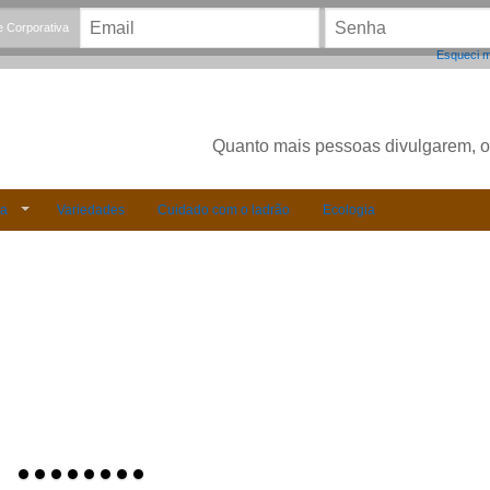
 Corporativa
Esqueci 
Quanto mais pessoas divulgarem, outr
ia
Variedades
Cuidado com o ladrão
Ecologia