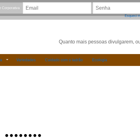
 Corporativa
Esqueci 
Quanto mais pessoas divulgarem, outr
ia
Variedades
Cuidado com o ladrão
Ecologia